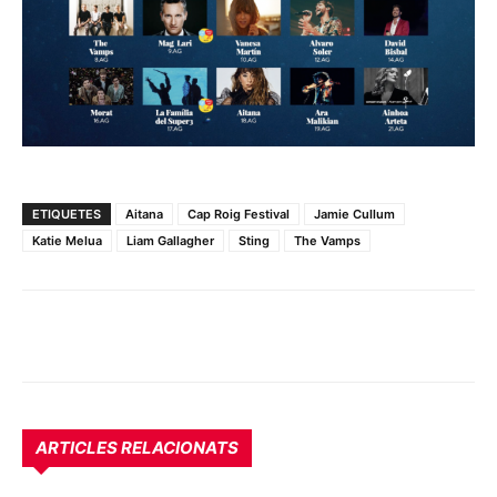
ETIQUETES
Aitana
Cap Roig Festival
Jamie Cullum
Katie Melua
Liam Gallagher
Sting
The Vamps
ARTICLES RELACIONATS