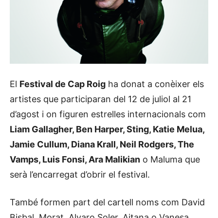
El
Festival de Cap Roig
ha donat a conèixer els
artistes que participaran del 12 de juliol al 21
d’agost i on figuren estrelles internacionals com
Liam Gallagher, Ben Harper, Sting, Katie Melua,
Jamie Cullum, Diana Krall, Neil Rodgers, The
Vamps, Luis Fonsi, Ara Malikian
o Maluma que
serà l’encarregat d’obrir el festival.
També formen part del cartell noms com David
Bisbal, Morat, Alvaro Soler, Aitana o Vanesa