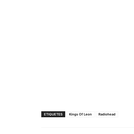
ETIQUETES
Kings Of Leon
Radiohead