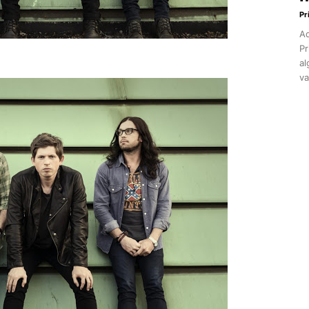
Pr
Aq
Pr
al
va