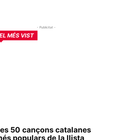
- Publicitat -
EL MÉS VIST
es 50 cançons catalanes
és populars de la llista