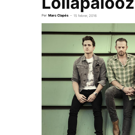
Lollapalooz
Per
Marc Clapés
-
15 febrer, 2016