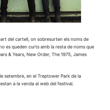
part del cartell, on sobresurten els noms de
e no es queden curts amb la resta de noms que
ears & Years, New Order, The 1975, James
1 de setembre, en el Treptower Park de la
stan a la venda al web del festival.