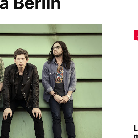
a Berlin
L
m