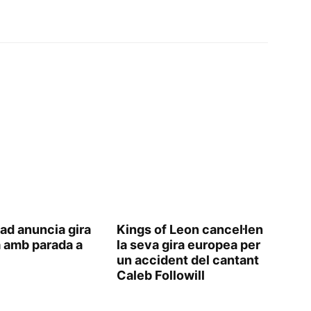
ad anuncia gira
Kings of Leon cancel·len
 amb parada a
la seva gira europea per
un accident del cantant
Caleb Followill