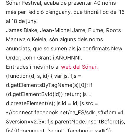
Sónar Festival, acaba de presentar 40 noms
més per l’edició d’enguany, que tindrà lloc del 16
al 18 de juny.
James Blake, Jean-Michel Jarre, Flume, Roots
Manuva o Kelela, són alguns dels noms
anunciats, que se sumen als ja confirmats New
Order, John Grant i ANOHNNI.
Entrades i més info al
web del Sónar.
(function(d, s, id) { var js, fjs =
d.getElementsByTagName(s)[0]; if
(d.getElementById(id)) return; js =
d.createElement(s); js.id = id; js.src =
«//connect.facebook.net/ca_ES/sdk.js#xfbml=1
&version=v2.3»; fjs.parentNode.insertBefore(js,
fjs);}(document, ‘script’, ‘facebook-jssdk’));