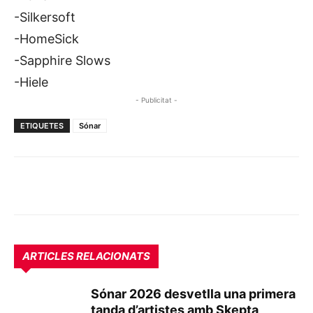
-Silkersoft
-HomeSick
-Sapphire Slows
-Hiele
- Publicitat -
ETIQUETES
Sónar
ARTICLES RELACIONATS
Sónar 2026 desvetlla una primera
tanda d’artistes amb Skepta,