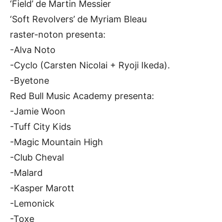
‘Field’ de Martin Messier
‘Soft Revolvers’ de Myriam Bleau
raster-noton presenta:
-Alva Noto
-Cyclo (Carsten Nicolai + Ryoji Ikeda).
-Byetone
Red Bull Music Academy presenta:
-Jamie Woon
-Tuff City Kids
-Magic Mountain High
-Club Cheval
-Malard
-Kasper Marott
-Lemonick
-Toxe