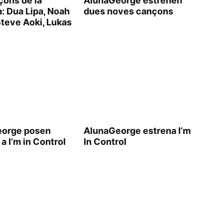
çons de la
AlunaGeorge estrenen
: Dua Lipa, Noah
dues noves cançons
Steve Aoki, Lukas
eorge posen
AlunaGeorge estrena I’m
a I’m in Control
In Control