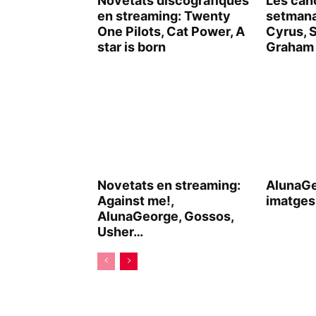
Novetats discogràfiques
Les can
en streaming: Twenty
setmana
One Pilots, Cat Power, A
Cyrus, 
star is born
Graham
Novetats en streaming:
AlunaG
Against me!,
imatges 
AlunaGeorge, Gossos,
Usher…