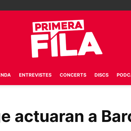
ENDA
ENTREVISTES
CONCERTS
DISCS
PODC
Primera
e actuaran a Bar
Fila