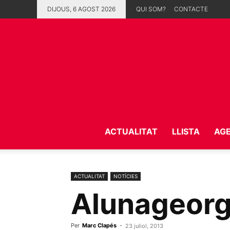
DIJOUS, 6 AGOST 2026
QUI SOM?
CONTACTE
ACTUALITAT
LLISTA
AG
ACTUALITAT
NOTÍCIES
Alunageorg
Per
Marc Clapés
-
23 juliol, 2013