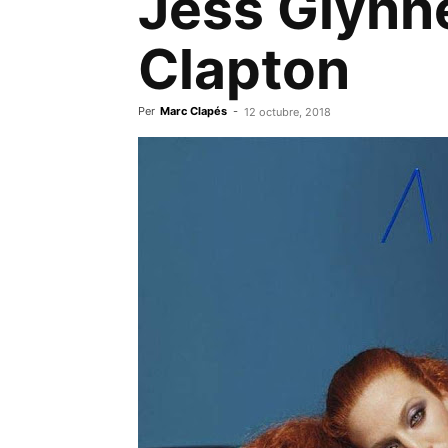
Jess Glynne,
Clapton
Per
Marc Clapés
-
12 octubre, 2018