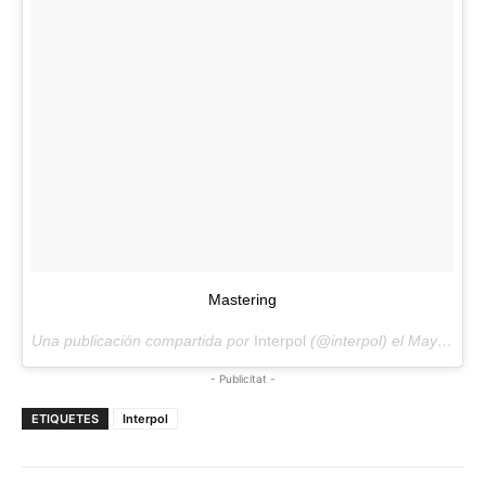
Mastering
Una publicación compartida por
Interpol
(@interpol) el May 8, 2018 at 2:39 PDT
- Publicitat -
ETIQUETES
Interpol