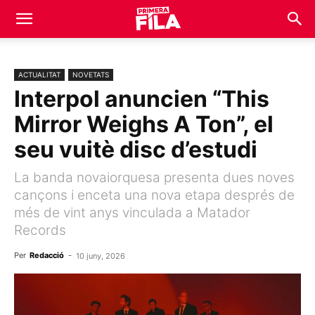
ACTUALITAT
NOVETATS
Interpol anuncien “This
Mirror Weighs A Ton”, el
seu vuitè disc d’estudi
La banda novaiorquesa presenta dues noves
cançons i enceta una nova etapa després de
més de vint anys vinculada a Matador
Records
Per
Redacció
-
10 juny, 2026