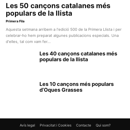
Les 50 cançons catalanes més
populars de la llista
Primera Fila
Aquesta setmana arribem a l'edició 500 de la Primera Llista i per
celebrar-ho hem preparat algunes publicacions especials. Una
d'elles, tal com vam fer...
Les 40 cançons catalanes més
populars de la llista
Les 10 cançons més populars
d’Oques Grasses
Avís legal
Privacitat i Cookies
Contacte
Qui som?