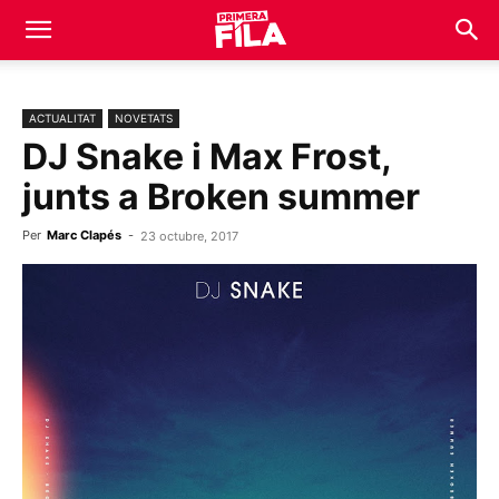
ACTUALITAT
NOVETATS
DJ Snake i Max Frost,
junts a Broken summer
Per
Marc Clapés
-
23 octubre, 2017