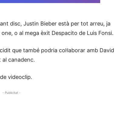
nt disc, Justin Bieber està per tot arreu, ja
e one, o al mega èxit Despacito de Luis Fonsi.
cidit que també podria col·laborar amb David
t al canadenc.
de videoclip.
- Publicitat -