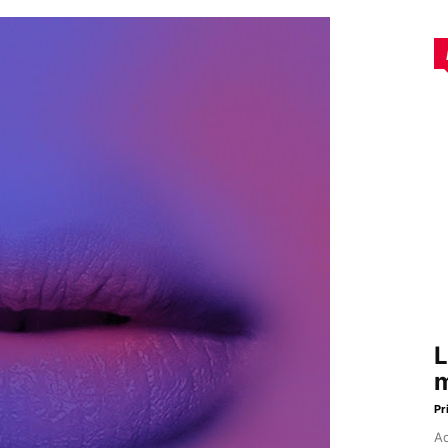
L
m
Pr
Aq