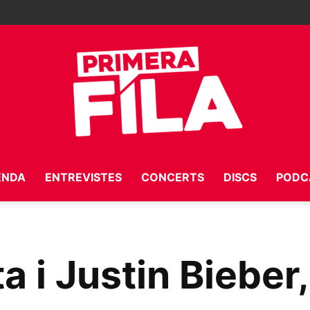
ENDA
ENTREVISTES
CONCERTS
DISCS
PODC
Primera
a i Justin Bieber,
Fila