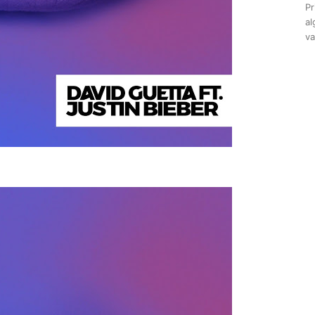
Pr
al
va