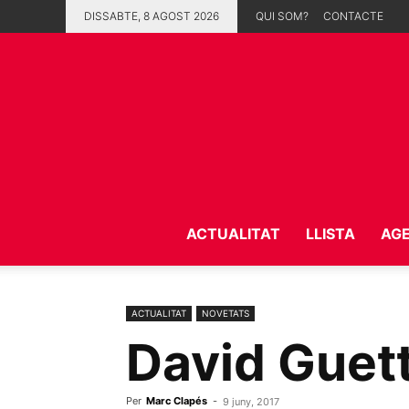
DISSABTE, 8 AGOST 2026
QUI SOM?
CONTACTE
ACTUALITAT
LLISTA
AG
ACTUALITAT
NOVETATS
David Guett
Per
Marc Clapés
-
9 juny, 2017