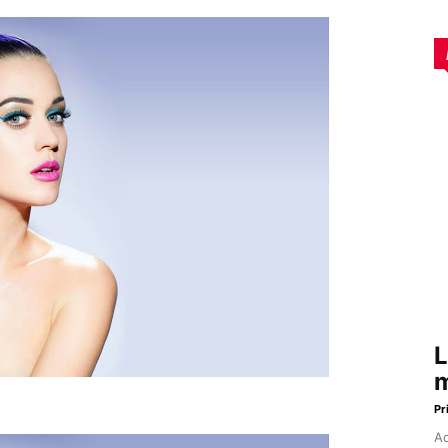
L
m
Pr
Aq