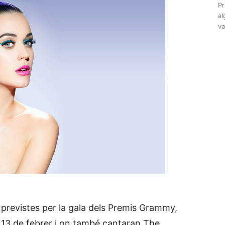
Pr
al
va
s previstes per la gala dels Premis Grammy,
l 13 de febrer i on també cantaran The