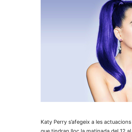
Katy Perry s’afegeix a les actuacion
que tindran lloc la matinada del 12 a