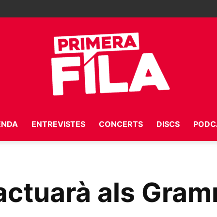
ENDA
ENTREVISTES
CONCERTS
DISCS
PODC
Primera
 actuarà als Gra
Fila