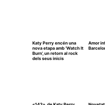
Katy Perry encén una
Amor inf
nova etapa amb ‘Watch It
Barcelo
Burn’, un retorn al rock
dels seus inicis
«143», de Katy Perry,
Novetat