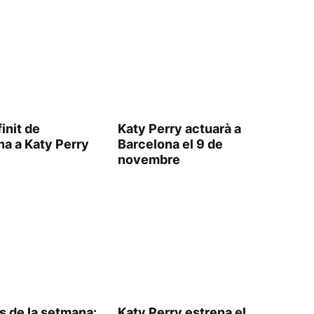
init de
Katy Perry actuarà a
na a Katy Perry
Barcelona el 9 de
novembre
s de la setmana:
Katy Perry estrena el