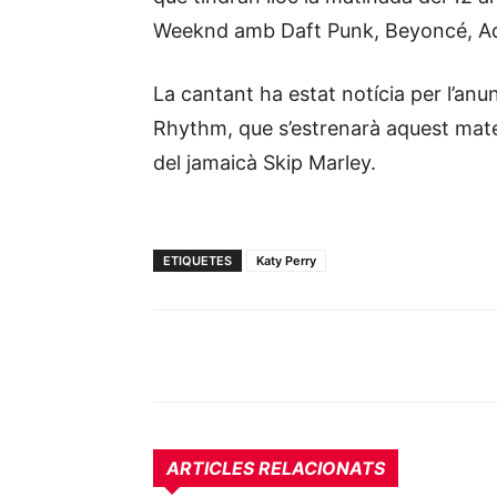
Weeknd amb Daft Punk, Beyoncé, Adel
La cantant ha estat notícia per l’anu
Rhythm, que s’estrenarà aquest mateix
del jamaicà Skip Marley.
ETIQUETES
Katy Perry
ARTICLES RELACIONATS