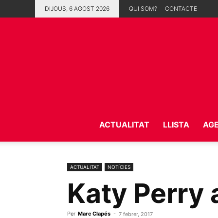
DIJOUS, 6 AGOST 2026
QUI SOM?
CONTACTE
ACTUALITAT
LLISTA
AG
ACTUALITAT
NOTÍCIES
Katy Perry
Per
Marc Clapés
-
7 febrer, 2017