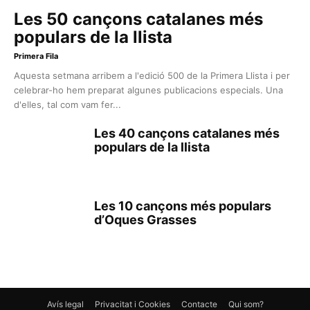
Les 50 cançons catalanes més
populars de la llista
Primera Fila
Aquesta setmana arribem a l'edició 500 de la Primera Llista i per
celebrar-ho hem preparat algunes publicacions especials. Una
d'elles, tal com vam fer...
Les 40 cançons catalanes més
populars de la llista
Les 10 cançons més populars
d’Oques Grasses
Avís legal
Privacitat i Cookies
Contacte
Qui som?