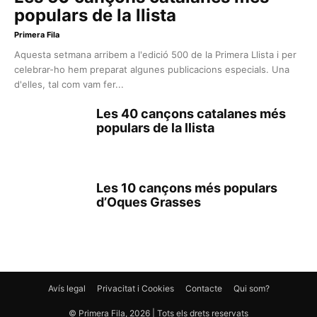
populars de la llista
Primera Fila
Aquesta setmana arribem a l'edició 500 de la Primera Llista i per
celebrar-ho hem preparat algunes publicacions especials. Una
d'elles, tal com vam fer...
Les 40 cançons catalanes més
populars de la llista
Les 10 cançons més populars
d’Oques Grasses
Avís legal
Privacitat i Cookies
Contacte
Qui som?
© Primera Fila, 2026 | Tots els drets reservats