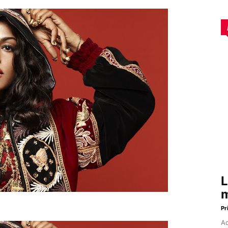
L
m
Pr
Aq