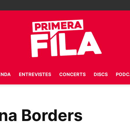
ENDA
ENTREVISTES
CONCERTS
DISCS
PODC
Primera
ena Borders
Fila