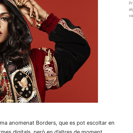
Pr
al
va
ema anomenat Borders, que es pot escoltar en
ormes digitals, però en d’altres de moment