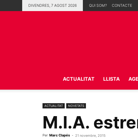
DIVENDRES, 7 AGOST 2026
QUI SOM?
CONTACTE
ACTUALITAT
LLISTA
AG
ACTUALITAT
NOVETATS
M.I.A. estr
Per
Marc Clapés
-
21 novembre, 2015