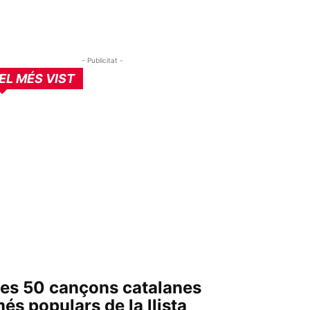
- Publicitat -
EL MÉS VIST
es 50 cançons catalanes
és populars de la llista