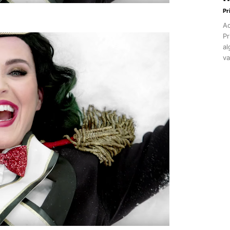
Pr
Aq
Pr
al
va