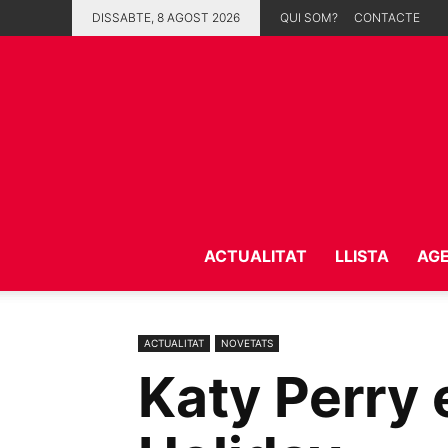
DISSABTE, 8 AGOST 2026
QUI SOM?
CONTACTE
ACTUALITAT
LLISTA
AG
ACTUALITAT
NOVETATS
Katy Perry 