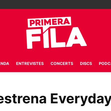
ENDA
ENTREVISTES
CONCERTS
DISCS
PODC
Primera
estrena Everyday 
Fila