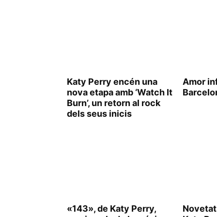
Katy Perry encén una
Amor inf
nova etapa amb ‘Watch It
Barcelo
Burn’, un retorn al rock
dels seus inicis
«143», de Katy Perry,
Novetat