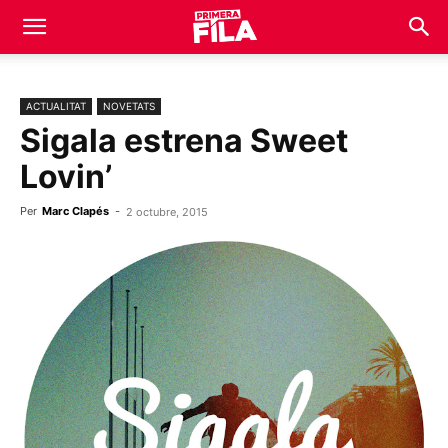
ACTUALITAT
NOVETATS
Sigala estrena Sweet
Lovin’
Per
Marc Clapés
-
2 octubre, 2015