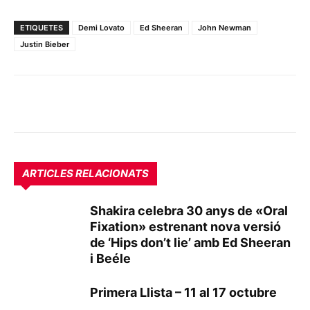
ETIQUETES
Demi Lovato
Ed Sheeran
John Newman
Justin Bieber
ARTICLES RELACIONATS
Shakira celebra 30 anys de «Oral
Fixation» estrenant nova versió
de ‘Hips don’t lie’ amb Ed Sheeran
i Beéle
Primera Llista – 11 al 17 octubre