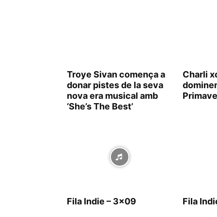
Troye Sivan comença a
Charli x
donar pistes de la seva
dominen 
nova era musical amb
Primave
‘She’s The Best’
Fila Indie – 3×09
Fila Ind