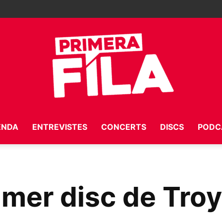
ENDA
ENTREVISTES
CONCERTS
DISCS
PODC
Primera
rimer disc de Tro
Fila