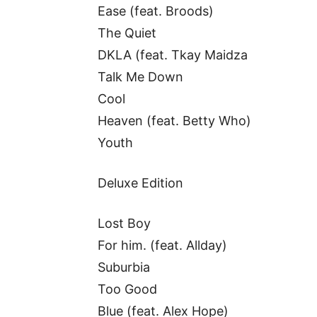
Ease (feat. Broods)
The Quiet
DKLA (feat. Tkay Maidza
Talk Me Down
Cool
Heaven (feat. Betty Who)
Youth
Deluxe Edition
Lost Boy
For him. (feat. Allday)
Suburbia
Too Good
Blue (feat. Alex Hope)