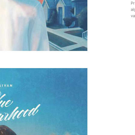
Pr
al
va