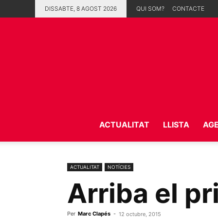
DISSABTE, 8 AGOST 2026
QUI SOM?
CONTACTE
ACTUALITAT
LLISTA
AG
ACTUALITAT
NOTÍCIES
Arriba el p
Per
Marc Clapés
-
12 octubre, 2015