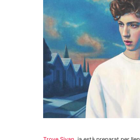
Troye Sivan
, ja està preparat per lle