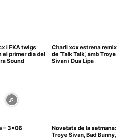
cx i FKA twigs
Charli xcx estrena remix
el primer dia del
de ‘Talk Talk’, amb Troye
ra Sound
Sivan i Dua Lipa
ie – 3×06
Novetats de la setmana:
Troye Sivan, Bad Bunny,