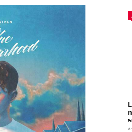
L
m
Pr
Aq