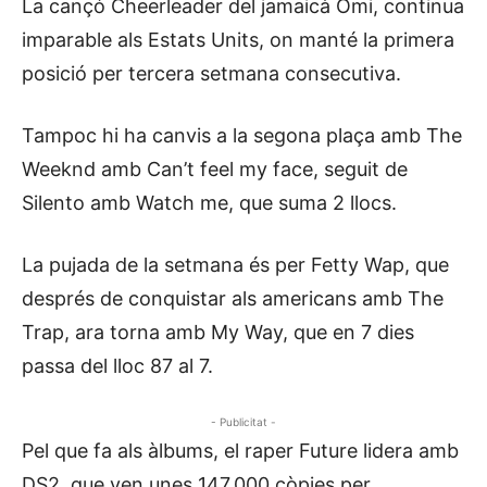
La cançó Cheerleader del jamaicà Omi, continua
imparable als Estats Units, on manté la primera
posició per tercera setmana consecutiva.
Tampoc hi ha canvis a la segona plaça amb The
Weeknd amb Can’t feel my face, seguit de
Silento amb Watch me, que suma 2 llocs.
La pujada de la setmana és per Fetty Wap, que
després de conquistar als americans amb The
Trap, ara torna amb My Way, que en 7 dies
passa del lloc 87 al 7.
- Publicitat -
Pel que fa als àlbums, el raper Future lidera amb
DS2, que ven unes 147.000 còpies per