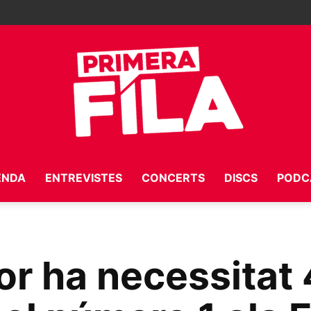
ENDA
ENTREVISTES
CONCERTS
DISCS
PODC
Primera
r ha necessitat 
Fila