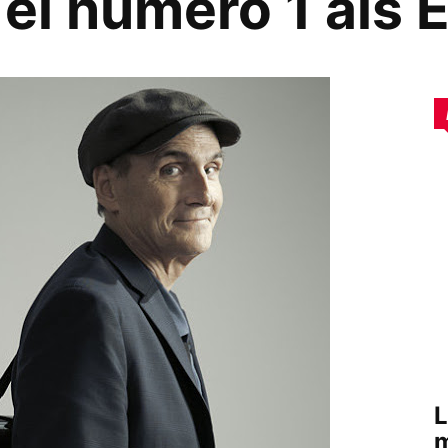
el número 1 als E
L
m