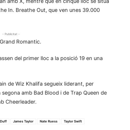
an amb X, mentre que en cinquè lloc se situa
the In. Breathe Out, que ven unes 39.000
- Publicitat -
 Grand Romantic.
ssen del primer lloc a la posició 19 en una
ain de Wiz Khalifa segueix liderant, per
ua segona amb Bad Blood i de Trap Queen de
mb Cheerleader.
 Duff
James Taylor
Nate Ruess
Taylor Swift