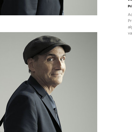
Pr
Aq
Pr
al
va