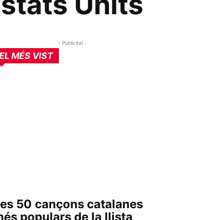
stats Units
- Publicitat -
EL MÉS VIST
es 50 cançons catalanes
és populars de la llista