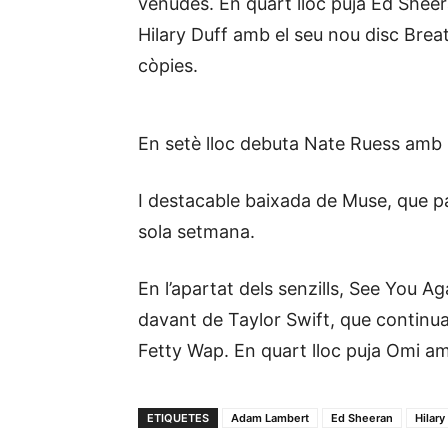
venudes. En quart lloc puja Ed Sheer
Hilary Duff amb el seu nou disc Brea
còpies.
En setè lloc debuta Nate Ruess amb
I destacable baixada de Muse, que pa
sola setmana.
En l’apartat dels senzills, See You Ag
davant de Taylor Swift, que contin
Fetty Wap. En quart lloc puja Omi a
ETIQUETES
Adam Lambert
Ed Sheeran
Hilary