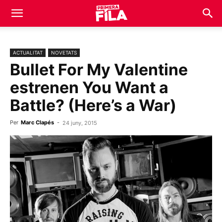
ACTUALITAT
NOVETATS
Bullet For My Valentine
estrenen You Want a
Battle? (Here’s a War)
Per
Marc Clapés
-
24 juny, 2015