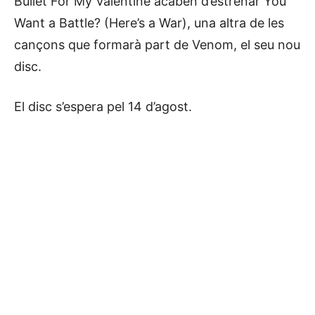
Bullet For My Valentine acaben d’estrenar You
Want a Battle? (Here’s a War), una altra de les
cançons que formarà part de Venom, el seu nou
disc.
El disc s’espera pel 14 d’agost.