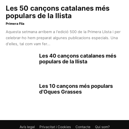
Les 50 cançons catalanes més
populars de la llista
Primera Fila
Aquesta setmana arribem a l'edició 500 de la Primera Llista i per
celebrar-ho hem preparat algunes publicacions especials. Una
d'elles, tal com vam fer...
Les 40 cançons catalanes més
populars de la llista
Les 10 cançons més populars
d’Oques Grasses
Avís legal
Privacitat i Cookies
Contacte
Qui som?