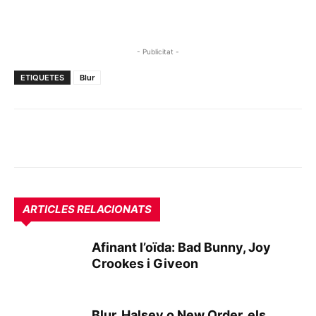
- Publicitat -
ETIQUETES
Blur
ARTICLES RELACIONATS
Afinant l’oïda: Bad Bunny, Joy
Crookes i Giveon
Blur, Halsey o New Order, els