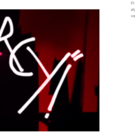
Pr
al
va