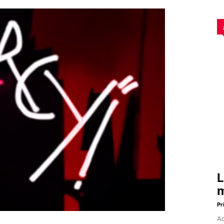
L
m
Pr
Aq