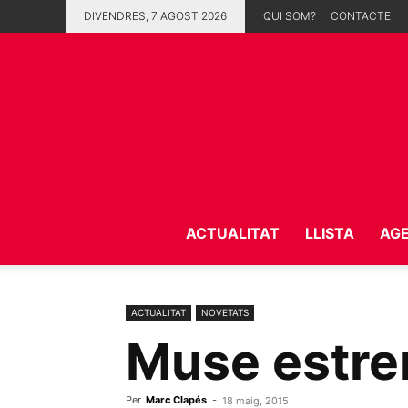
DIVENDRES, 7 AGOST 2026
QUI SOM?
CONTACTE
ACTUALITAT
LLISTA
AG
ACTUALITAT
NOVETATS
Muse estre
Per
Marc Clapés
-
18 maig, 2015