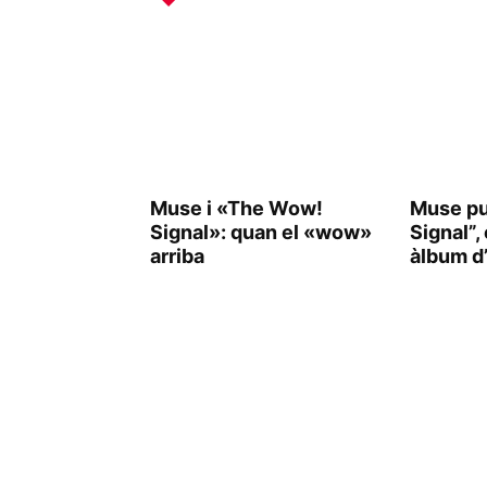
Muse i «The Wow!
Muse pu
Signal»: quan el «wow»
Signal”,
arriba
àlbum d