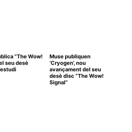
blica “The Wow!
Muse publiquen
 el seu desè
‘Cryogen’, nou
’estudi
avançament del seu
desè disc “The Wow!
Signal”