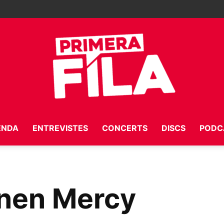
ENDA
ENTREVISTES
CONCERTS
DISCS
PODC
Primera
nen Mercy
Fila