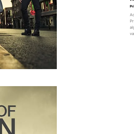
Pr
Aq
Pr
al
va