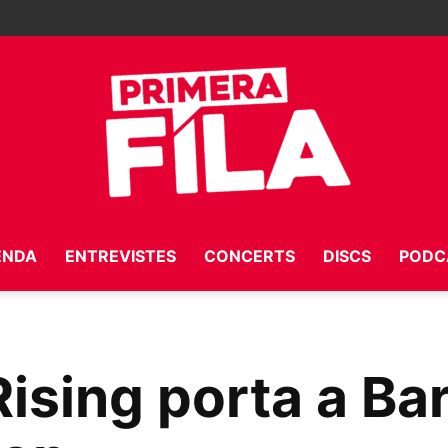
ENDA
ENTREVISTES
CONCERTS
DISCS
PODC
Primera
ising porta a Ba
Fila