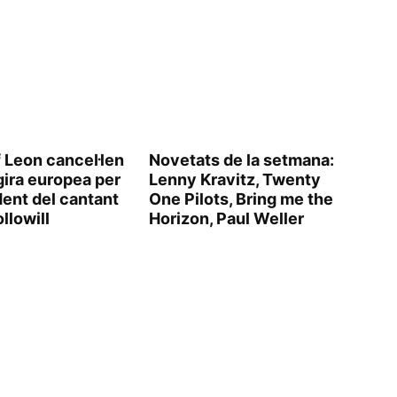
 Leon cancel·len
Novetats de la setmana:
gira europea per
Lenny Kravitz, Twenty
dent del cantant
One Pilots, Bring me the
llowill
Horizon, Paul Weller