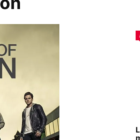
eon
L
m