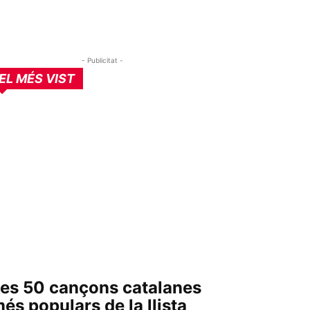
- Publicitat -
EL MÉS VIST
es 50 cançons catalanes
és populars de la llista