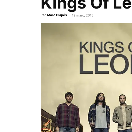
Kings Of L
Per
Marc Clapés
-
19 març, 2015