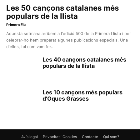
Les 50 cançons catalanes més
populars de la llista
Primera Fila
Aquesta setmana arribem a l'edició 500 de la Primera Llista i per
celebrar-ho hem preparat algunes publicacions especials. Una
d'elles, tal com vam fer...
Les 40 cançons catalanes més
populars de la llista
Les 10 cançons més populars
d’Oques Grasses
Avís legal
Privacitat i Cookies
Contacte
Qui som?