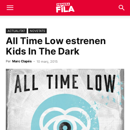
ACTUALITAT
NOVETATS
All Time Low estrenen
Kids In The Dark
Per
Marc Clapés
-
10 març, 2015