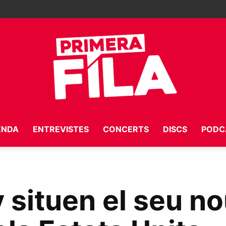
ENDA
ENTREVISTES
CONCERTS
DISCS
PODC
Primera
 situen el seu no
Fila