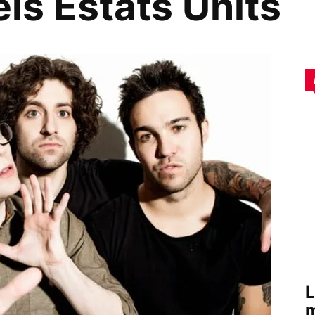
ls Estats Units
L
m