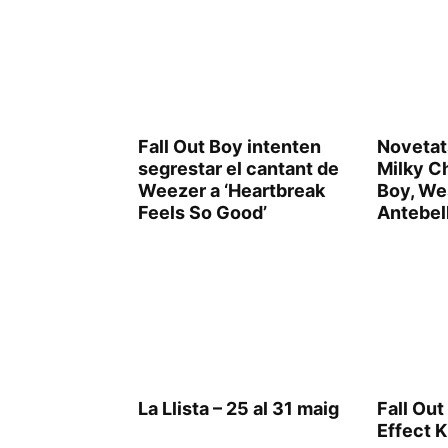
Fall Out Boy intenten
Novetat
segrestar el cantant de
Milky Ch
Weezer a ‘Heartbreak
Boy, Wes
Feels So Good’
Antebel
La Llista – 25 al 31 maig
Fall Out
Effect K