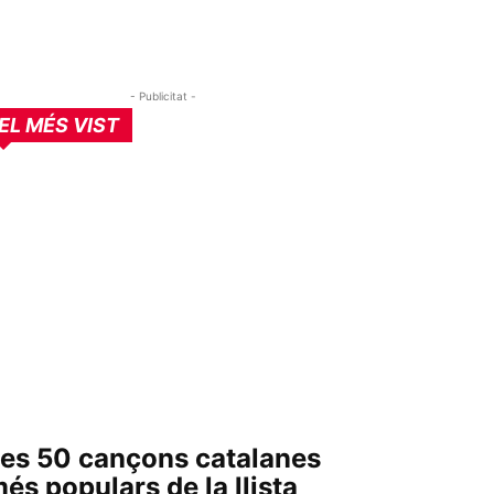
- Publicitat -
EL MÉS VIST
es 50 cançons catalanes
és populars de la llista