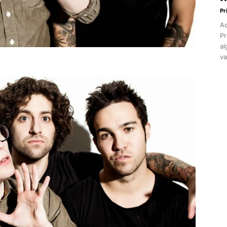
Pr
Aq
Pr
al
va