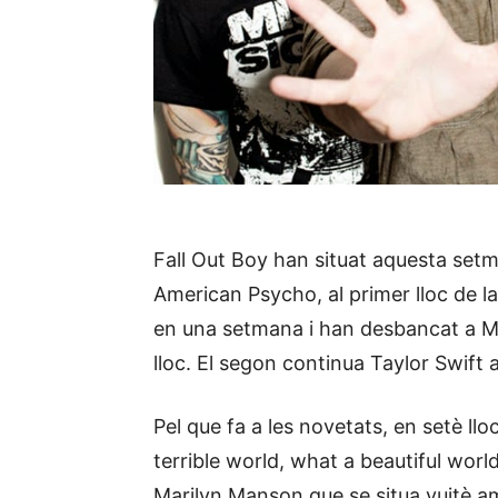
Fall Out Boy han situat aquesta setm
American Psycho, al primer lloc de la
en una setmana i han desbancat a Me
lloc. El segon continua Taylor Swift
Pel que fa a les novetats, en setè l
terrible world, what a beautiful worl
Marilyn Manson que se situa vuitè a