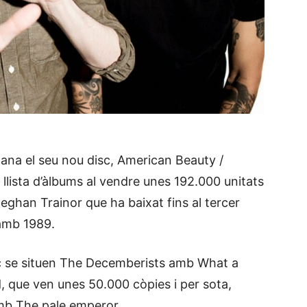
ana el seu nou disc, American Beauty /
 llista d’àlbums al vendre unes 192.000 unitats
ghan Trainor que ha baixat fins al tercer
 amb 1989.
loc se situen The Decemberists amb What a
d, que ven unes 50.000 còpies i per sota,
mb The pale emperor.