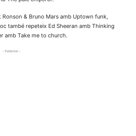
ark Ronson & Bruno Mars amb Uptown funk,
lloc també repeteix Ed Sheeran amb Thinking
ier amb Take me to church.
- Publicitat -