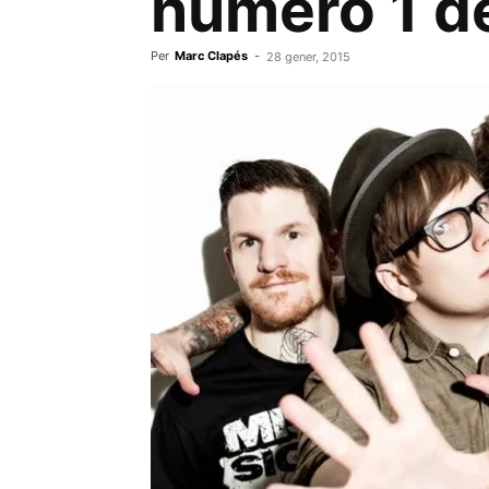
número 1 de
Per
Marc Clapés
-
28 gener, 2015