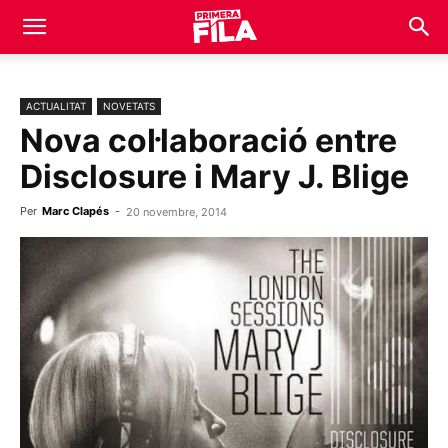
ACTUALITAT
NOVETATS
Nova col·laboració entre
Disclosure i Mary J. Blige
Per
Marc Clapés
-
20 novembre, 2014