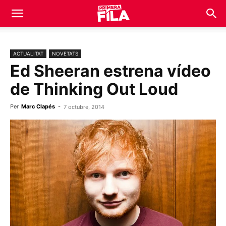
ACTUALITAT
NOVETATS
Ed Sheeran estrena vídeo
de Thinking Out Loud
Per
Marc Clapés
-
7 octubre, 2014