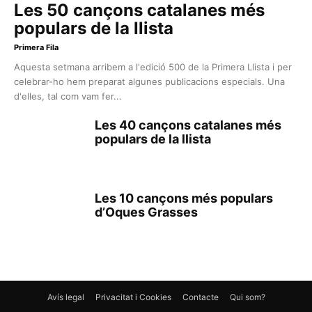
Les 50 cançons catalanes més
populars de la llista
Primera Fila
Aquesta setmana arribem a l'edició 500 de la Primera Llista i per
celebrar-ho hem preparat algunes publicacions especials. Una
d'elles, tal com vam fer...
Les 40 cançons catalanes més
populars de la llista
Les 10 cançons més populars
d’Oques Grasses
Avís legal
Privacitat i Cookies
Contacte
Qui som?