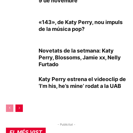
9 de novembre
«143», de Katy Perry, nou impuls
de la música pop?
Novetats de la setmana: Katy
Perry, Blossoms, Jamie xx, Nelly
Furtado
Katy Perry estrena el videoclip de
‘I’m his, he’s mine’ rodat a la UAB
- Publicitat -
EL MÉS VIST