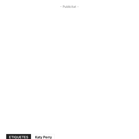
- Publicitat -
ETIQUETES
Katy Perry