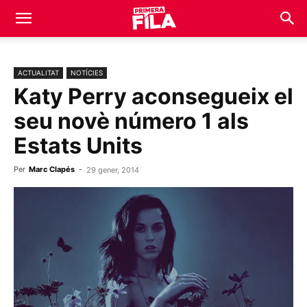
ACTUALITAT
NOTÍCIES
Katy Perry aconsegueix el
seu novè número 1 als
Estats Units
Per
Marc Clapés
-
29 gener, 2014