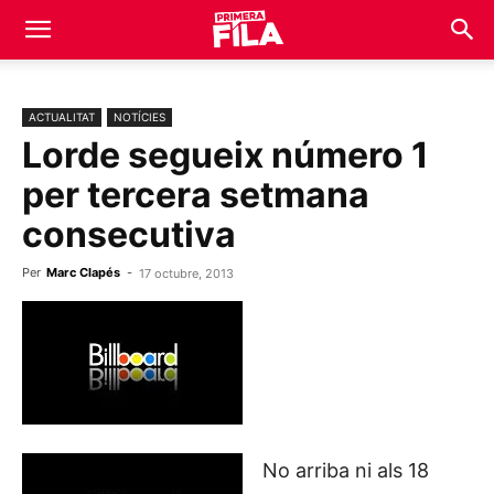
ACTUALITAT
NOTÍCIES
Lorde segueix número 1
per tercera setmana
consecutiva
Per
Marc Clapés
-
17 octubre, 2013
No arriba ni als 18