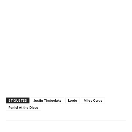
ETIQUETES
Justin Timberlake
Lorde
Miley Cyrus
Panic! At the Disco