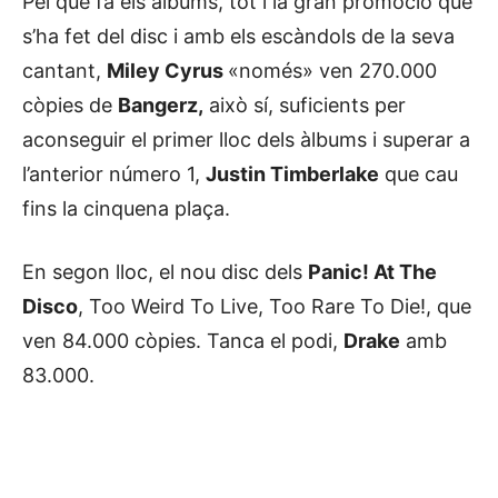
Pel que fa els àlbums, tot i la gran promoció que
s’ha fet del disc i amb els escàndols de la seva
cantant,
Miley Cyrus
«només» ven 270.000
còpies de
Bangerz,
això sí, suficients per
aconseguir el primer lloc dels àlbums i superar a
l’anterior número 1,
Justin Timberlake
que cau
fins la cinquena plaça.
En segon lloc, el nou disc dels
Panic! At The
Disco
, Too Weird To Live, Too Rare To Die!, que
ven 84.000 còpies. Tanca el podi,
Drake
amb
83.000.