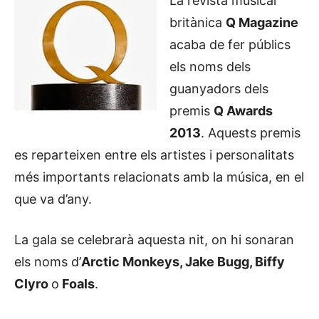
La revista musical
britànica
Q Magazine
acaba de fer públics
els noms dels
guanyadors dels
premis
Q Awards
2013
. Aquests premis
es reparteixen entre els artistes i personalitats
més importants relacionats amb la música, en el
que va d’any.
La gala se celebrarà aquesta nit, on hi sonaran
els noms d’
Arctic Monkeys, Jake Bugg, Biffy
Clyro
o
Foals
.