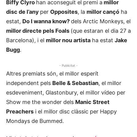
Biffy Clyro
han aconseguit el premi a
millor
disc de l’any
per
Opposites
, la
millor cançó
ha
estat,
Do I wanna know?
dels Arctic Monkeys, el
millor directe pels Foals
(que estaran el dia 27 a
Barcelona), i el
millor nou artista
ha estat
Jake
Bugg
.
- Publicitat -
Altres premiats són, el millor esperít
independent pels
Belle & Sebastian
, el millor
esdeveniment, Glastonbury, el millor vídeo per
Show me the wonder dels
Manic Street
Preachers
i el millor disc clàssic per Happy
Mondays de Bummed.