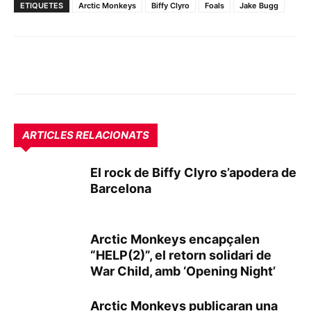
ETIQUETES
Arctic Monkeys
Biffy Clyro
Foals
Jake Bugg
ARTICLES RELACIONATS
El rock de Biffy Clyro s’apodera de
Barcelona
Arctic Monkeys encapçalen
“HELP(2)”, el retorn solidari de
War Child, amb ‘Opening Night’
Arctic Monkeys publicaran una