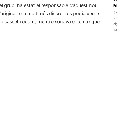
el grup, ha estat el responsable d’aquest nou
Pr
l’original, era molt més discret, es podia veure
Aq
Pr
de casset rodant, mentre sonava el tema) que
al
va