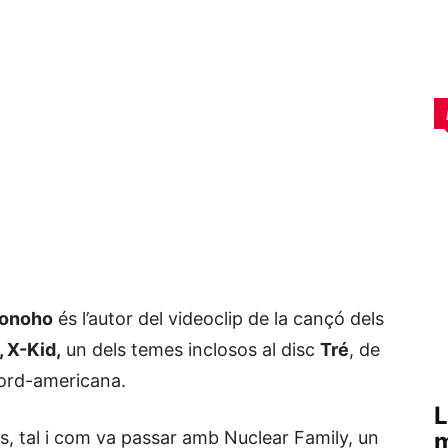
Donoho
és l’autor del videoclip de la cançó dels
 X-Kid,
un dels temes inclosos al disc
Tré
, de
ord-americana.
L
, tal i com va passar amb Nuclear Family, un
m