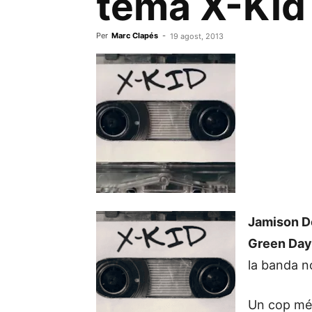
tema X-Kid
Per
Marc Clapés
-
19 agost, 2013
Jamison 
Green Day,
la banda n
Un cop més