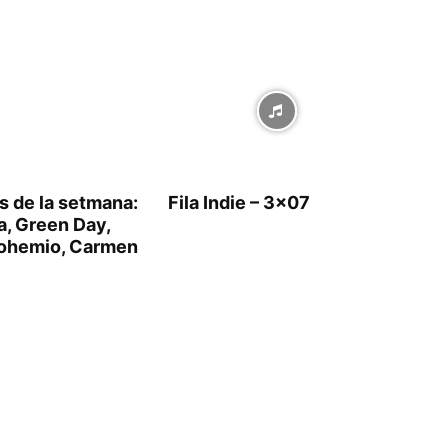
s de la setmana:
Fila Indie – 3×07
, Green Day,
ohemio, Carmen