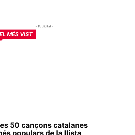
- Publicitat -
EL MÉS VIST
es 50 cançons catalanes
és populars de la llista