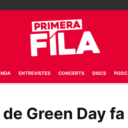
ENDA
ENTREVISTES
CONCERTS
DISCS
PODC
Primera
n de Green Day fa 
Fila