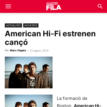
ACTUALITAT
NOVETATS
American Hi-Fi estrenen
cançó
Per
Marc Clapés
-
21 agost, 2013
La formació de
Boston,
American Hi-