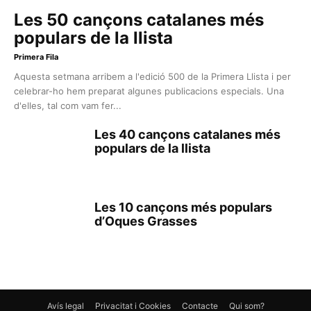
Les 50 cançons catalanes més
populars de la llista
Primera Fila
Aquesta setmana arribem a l'edició 500 de la Primera Llista i per
celebrar-ho hem preparat algunes publicacions especials. Una
d'elles, tal com vam fer...
Les 40 cançons catalanes més
populars de la llista
Les 10 cançons més populars
d’Oques Grasses
Avís legal
Privacitat i Cookies
Contacte
Qui som?