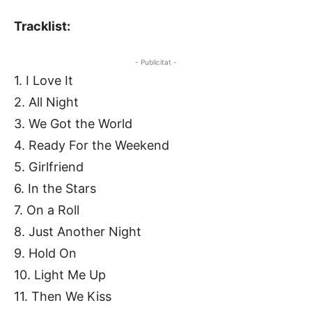
Tracklist:
- Publicitat -
1. I Love It
2. All Night
3. We Got the World
4. Ready For the Weekend
5. Girlfriend
6. In the Stars
7. On a Roll
8. Just Another Night
9. Hold On
10. Light Me Up
11. Then We Kiss