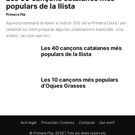
populars de la llista
Primera Fila
Aquesta setmana arribem a l'edició 500 de la Primera Llista i per
celebrar-ho hem preparat algunes publicacions especials. Una
d'elles, tal com vam fer...
Les 40 cançons catalanes més
populars de la llista
Les 10 cançons més populars
d’Oques Grasses
Avís legal
Privacitat i Cookies
Contacte
Qui som?
© Primera Fila, 2026 | Tots els drets reservats