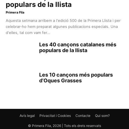
populars de la llista
Primera Fila
Aquesta setmana arribem a l'edició 500 de la Primera Llista i per
celebrar-ho hem preparat algunes publicacions especials. Una
d'elles, tal com vam fer...
Les 40 cançons catalanes més
populars de la llista
Les 10 cançons més populars
d’Oques Grasses
Avís legal
Privacitat i Cookies
Contacte
Qui som?
© Primera Fila, 2026 | Tots els drets reservats