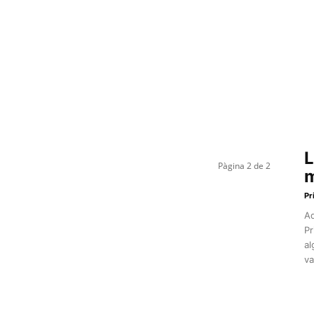
L
Pàgina 2 de 2
m
Pr
Aq
Pr
al
va