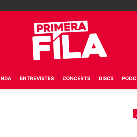
ENDA
ENTREVISTES
CONCERTS
DISCS
PODC
Primera
Fila