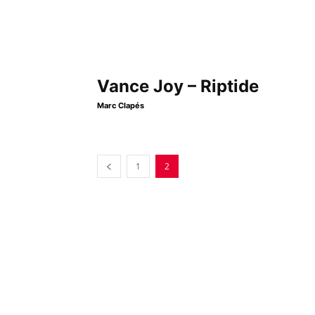
Vance Joy – Riptide
Marc Clapés
1
2