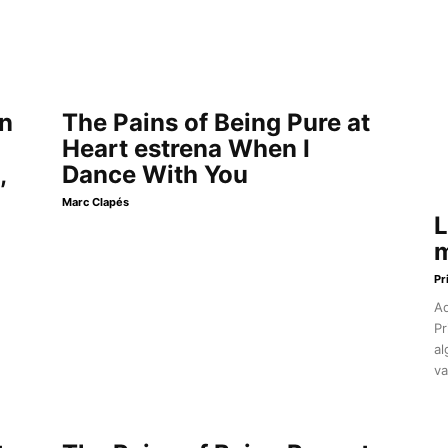
en
The Pains of Being Pure at
Heart estrena When I
,
Dance With You
Marc Clapés
L
m
Pr
Aq
Pr
al
va