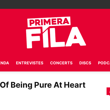
ENDA
ENTREVISTES
CONCERTS
DISCS
PODC
Primera
 Of Being Pure At Heart
Fila