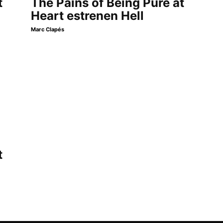
t
The Pains of Being Pure at
Heart estrenen Hell
Marc Clapés
t