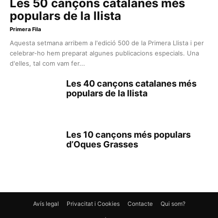
Les 50 cançons catalanes més
populars de la llista
Primera Fila
Aquesta setmana arribem a l'edició 500 de la Primera Llista i per
celebrar-ho hem preparat algunes publicacions especials. Una
d'elles, tal com vam fer...
Les 40 cançons catalanes més
populars de la llista
Les 10 cançons més populars
d’Oques Grasses
Avís legal
Privacitat i Cookies
Contacte
Qui som?