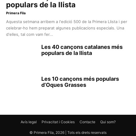
populars de la llista
Primera Fila
Aquesta setmana arribem a l'edició 500 de la Primera Llista i per
celebrar-ho hem preparat algunes publicacions especials. Una
d'elles, tal com vam fer...
Les 40 cançons catalanes més
populars de la llista
Les 10 cançons més populars
d’Oques Grasses
Avís legal
Privacitat i Cookies
Contacte
Qui som?
© Primera Fila, 2026 | Tots els drets reservats