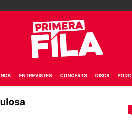
ENDA
ENTREVISTES
CONCERTS
DISCS
PODC
Primera
bulosa
Fila