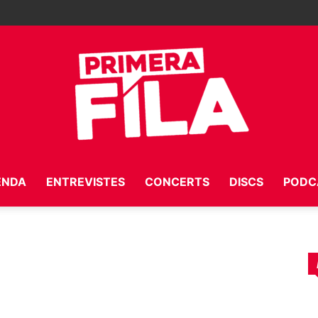
ENDA
ENTREVISTES
CONCERTS
DISCS
PODC
Primera
Fila