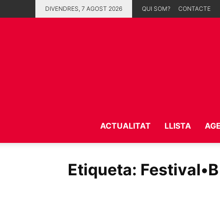
DIVENDRES, 7 AGOST 2026
QUI SOM?
CONTACTE
ACTUALITAT
LLISTA
AG
Etiqueta: Festival•B