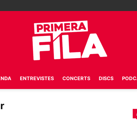
ENDA
ENTREVISTES
CONCERTS
DISCS
PODC
Primera
r
Fila