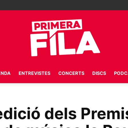
ENDA
ENTREVISTES
CONCERTS
DISCS
PODC
Primera
dició dels Premi
Fila