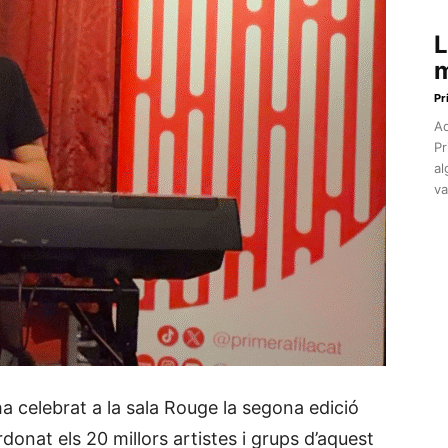
L
m
Pr
Aq
Pr
al
va
 celebrat a la sala Rouge la segona edició
donat els 20 millors artistes i grups d’aquest