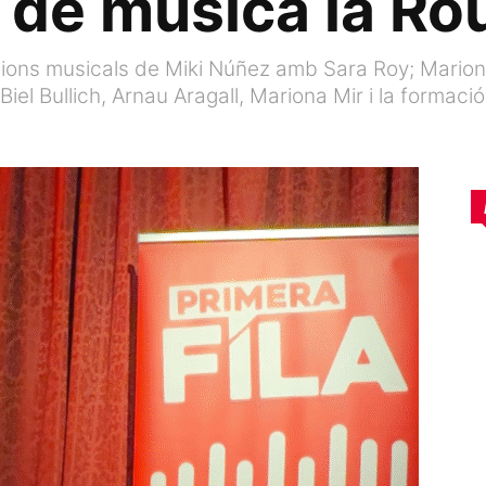
 de música la Ro
ions musicals de Miki Núñez amb Sara Roy; Mariona 
el Bullich, Arnau Aragall, Mariona Mir i la formaci