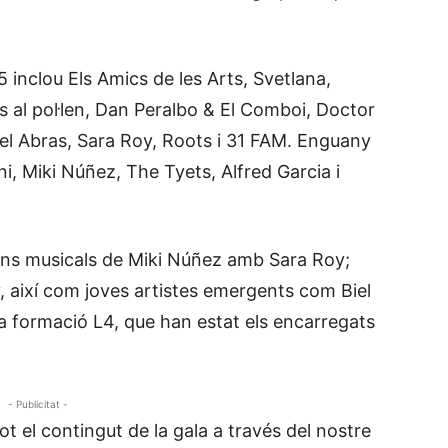
 inclou Els Amics de les Arts, Svetlana,
es al pol·len, Dan Peralbo & El Comboi, Doctor
uel Abras, Sara Roy, Roots i 31 FAM. Enguany
i, Miki Núñez, The Tyets, Alfred Garcia i
ons musicals de Miki Núñez amb Sara Roy;
, així com joves artistes emergents com Biel
 la formació L4, que han estat els encarregats
- Publicitat -
t el contingut de la gala a través del nostre