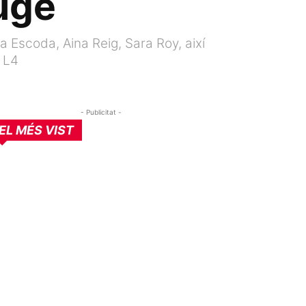
uge
Escoda, Aina Reig, Sara Roy, així
ó L4
- Publicitat -
EL MÉS VIST