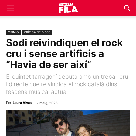
OPINIÓ
CRÍTICA DE DISCS
Sodi reivindiquen el rock
cru i sense artificis a
“Havia de ser així”
El quintet tarragoní debuta amb un treball cru
i directe que reivindica el rock català dins
l’escena musical actual
Per
Laura Vivas
-
7 maig, 2026