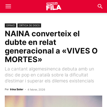
OPINIÓ
CRÍTICA DE DISCS
NAINA converteix el
dubte en relat
generacional a «VIVES O
MORTES»
La cantant algemesinenca debuta amb un
disc de pop en català sobre la dificultat
d’estimar i superar els dilemes existencials
Per
Irina Soler
-
4 febrer, 2026