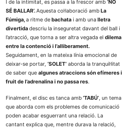
I de la intimitat, es passa a la frescor amb
‘NO
SÉ BALLAR’.
Aquesta col·laboració amb
La
Fúmiga,
a ritme de
bachata
i amb una
lletra
divertida
descriu la inseguretat davant del ball i
l’atracció, que torna a ser altra vegada el
dilema
entre la contenció i l’alliberament.
Seguidament, en la mateixa línia emocional de
deixar-se portar,
‘SOLET’
aborda la tranquil·litat
de saber que
algunes atraccions són efímeres i
fruit de l’adrenalina i no passa res
.
Finalment, el disc es tanca amb
‘TABÚ’
, un tema
que aborda com els problemes de comunicació
poden acabar esguerrant una relació. La
cantant explica que, mentre durava la relació,