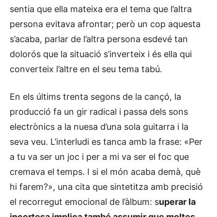
sentia que ella mateixa era el tema que l’altra
persona evitava afrontar; però un cop aquesta
s’acaba, parlar de l’altra persona esdevé tan
dolorós que la situació s’inverteix i és ella qui
converteix l’altre en el seu tema tabú.
En els últims trenta segons de la cançó, la
producció fa un gir radical i passa dels sons
electrònics a la nuesa d’una sola guitarra i la
seva veu. L’interludi es tanca amb la frase: «Per
a tu va ser un joc i per a mi va ser el foc que
cremava el temps. I si el món acaba demà, què
hi farem?», una cita que sintetitza amb precisió
el recorregut emocional de l’àlbum: s
uperar la
incertesa implica també assumir que moltes