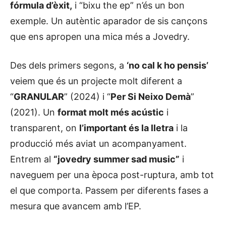
fórmula d’èxit,
i “bixu the ep” n’és un bon
exemple. Un autèntic aparador de sis cançons
que ens apropen una mica més a Jovedry.
Des dels primers segons, a
‘no cal k ho pensis’
veiem que és un projecte molt diferent a
“
GRANULAR
” (2024) i “
Per Si Neixo Demà
”
(2021). Un
format molt més acústic
i
transparent, on
l’important és la lletra
i la
producció més aviat un acompanyament.
Entrem al
“jovedry summer sad music”
i
naveguem per una època post-ruptura, amb tot
el que comporta. Passem per diferents fases a
mesura que avancem amb l’EP.