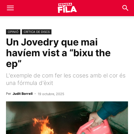
OPINIÓ
CRÍTICA DE DISCS
Un Jovedry que mai
havíem vist a “bixu the
ep”
L'exemple de com fer les coses amb el cor és
una fórmula d'èxit
Per
Judit Borrell
-
19 octubre, 2025