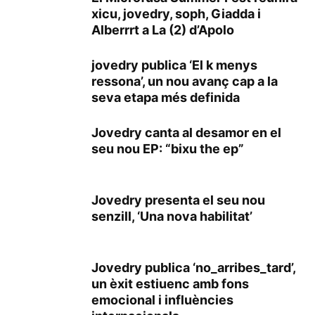
xicu, jovedry, soph, Giadda i
Alberrrt a La (2) d’Apolo
jovedry publica ‘El k menys
ressona’, un nou avanç cap a la
seva etapa més definida
Jovedry canta al desamor en el
seu nou EP: “bixu the ep”
Jovedry presenta el seu nou
senzill, ‘Una nova habilitat’
Jovedry publica ‘no_arribes_tard’,
un èxit estiuenc amb fons
emocional i influències