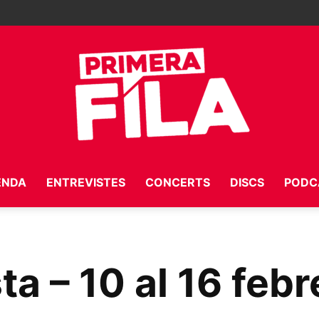
ENDA
ENTREVISTES
CONCERTS
DISCS
PODC
Primera
ta – 10 al 16 febr
Fila