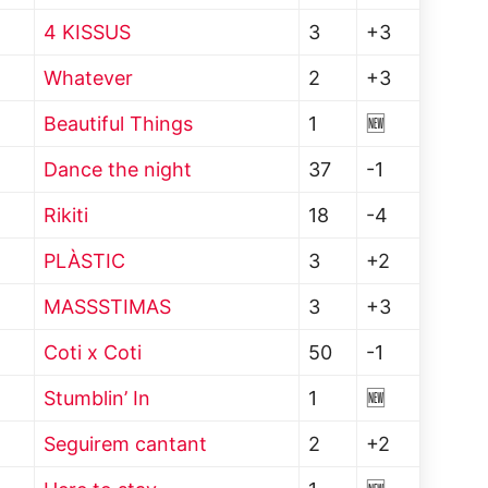
4 KISSUS
3
+3
Whatever
2
+3
Beautiful Things
1
🆕
Dance the night
37
-1
Rikiti
18
-4
PLÀSTIC
3
+2
MASSSTIMAS
3
+3
Coti x Coti
50
-1
Stumblin’ In
1
🆕
Seguirem cantant
2
+2