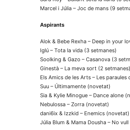
Marcel i Júlia – Joc de mans (9 setm
Aspirants
Alok & Bebe Rexha – Deep in your l
Iglú – Tota la vida (3 setmanes)
Soolking & Gazo – Casanova (3 set
Ginestà – La meva sort (2 setmanes
Els Amics de les Arts – Les paraules 
Suu – Últimamente (novetat)
Sia & Kylie Minogue – Dance alone (
Nebulossa – Zorra (novetat)
dani6ix & Izzkid – Enemics (novetat)
Júlia Blum & Mama Dousha – No vull i