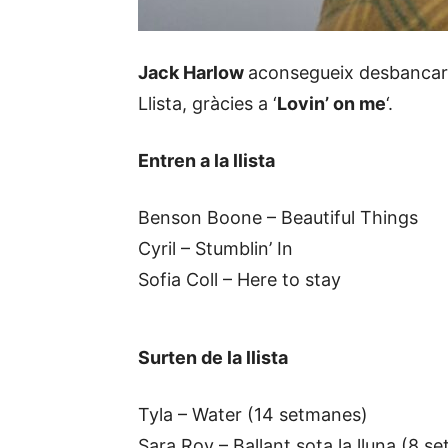
Jack Harlow
aconsegueix desbancar 
Llista, gràcies a ‘
Lovin’ on me
‘.
Entren a la llista
Benson Boone – Beautiful Things
Cyril – Stumblin’ In
Sofia Coll – Here to stay
Surten de la llista
Tyla – Water (14 setmanes)
Sara Roy – Ballant sota la lluna (8 s