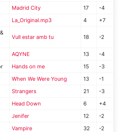
Madrid City
17
-4
La_Original.mp3
4
+7
 &
Vull estar amb tu
18
-2
AQYNE
13
-4
or
Hands on me
15
-3
When We Were Young
13
-1
Strangers
21
-3
Head Down
6
+4
Jenifer
12
-2
Vampire
32
-2