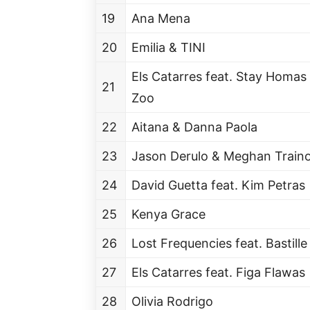
19
Ana Mena
20
Emilia & TINI
Els Catarres feat. Stay Homas
21
Zoo
22
Aitana & Danna Paola
23
Jason Derulo & Meghan Train
24
David Guetta feat. Kim Petras
25
Kenya Grace
26
Lost Frequencies feat. Bastille
27
Els Catarres feat. Figa Flawas
28
Olivia Rodrigo