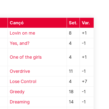
Cançó
Set.
Var.
Lovin on me
8
+1
Yes, and?
4
-1
One of the girls
4
+1
Overdrive
11
-1
Lose Control
4
+7
Greedy
18
-1
Dreaming
14
-1