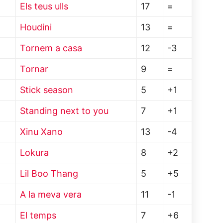
Els teus ulls
17
=
Houdini
13
=
Tornem a casa
12
-3
Tornar
9
=
Stick season
5
+1
Standing next to you
7
+1
Xinu Xano
13
-4
Lokura
8
+2
Lil Boo Thang
5
+5
A la meva vera
11
-1
El temps
7
+6