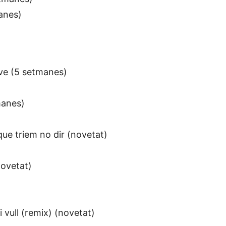
anes)
ove (5 setmanes)
manes)
)
que triem no dir (novetat)
novetat)
 vull (remix) (novetat)