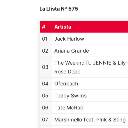
La Llista Nº 575
#
Artista
01
Jack Harlow
02
Ariana Grande
The Weeknd ft. JENNIE & Lily-
03
Rose Depp
04
Ofenbach
05
Teddy Swims
06
Tate McRae
07
Marshmello feat. P!nk & Sting