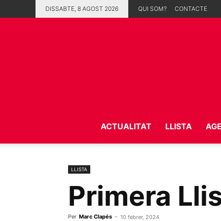
DISSABTE, 8 AGOST 2026
QUI SOM?
CONTACTE
ACTUALITAT
LLISTA
AG
LLISTA
Primera Llis
Per
Marc Clapés
-
10 febrer, 2024