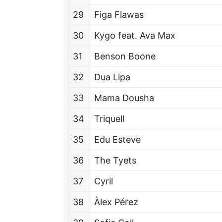
29
Figa Flawas
30
Kygo feat. Ava Max
31
Benson Boone
32
Dua Lipa
33
Mama Dousha
34
Triquell
35
Edu Esteve
36
The Tyets
37
Cyril
38
Àlex Pérez