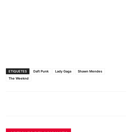
ETIQUETES
Daft Punk
Lady Gaga
Shawn Mendes
The Weeknd