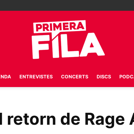
ENDA
ENTREVISTES
CONCERTS
DISCS
PODC
Primera
l retorn de Rage
Fila