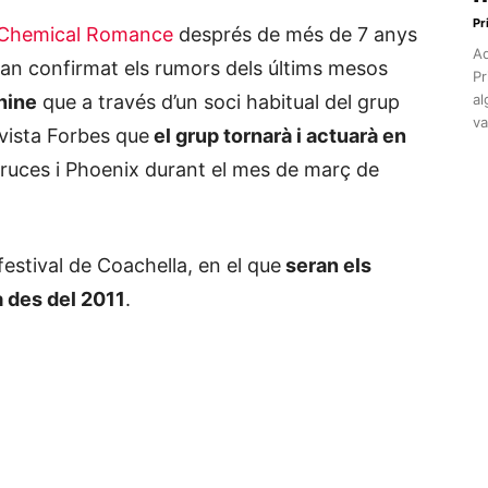
Pr
y Chemical Romance
després de més de 7 anys
Aq
han confirmat els rumors dels últims mesos
Pr
hine
que a través d’un soci habitual del grup
al
va
vista Forbes que
el grup tornarà i actuarà en
ruces i Phoenix durant el mes de març de
festival de Coachella, en el que
seran els
à des del 2011
.