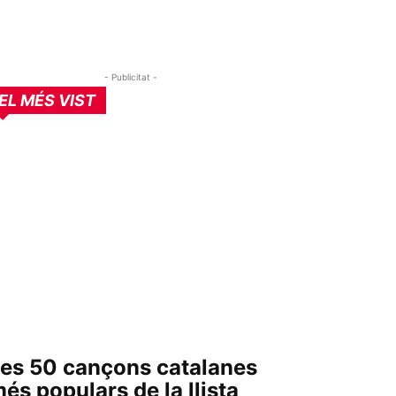
- Publicitat -
EL MÉS VIST
es 50 cançons catalanes
és populars de la llista